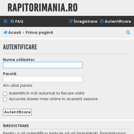
Rapitorimania.ro
FAQ
Înregistrare
Autentificare
C
Acasă
Prima pagină
ă
Autentificare
u
t
Nume utilizator:
a
r
Parolă:
e
Am uitat parola
Autentifică-mă automat la fiecare vizită
Ascunde starea mea online în această sesiune
ÎNREGISTRARE
Pentru a vă autentifica, trebuie să vă înregistraţi. Înregistrarea