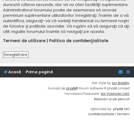
durează câteva secunde, dar vă va oferi facilităţi suplimentare.
Administratorul forumului poate de asemenea să acorde
permisiuni suplimentare utilizatorilor înregistraţi. Înainte de a vă
autentifica, asiguraţi-vă că sunteţi familiarizat cu termenii noştri
de folosire şi politicile asociate. Vă rugăm să vă asiguraţi că aţi
citit regulile forumului înainte să navigaţi pe acesta.
Termeni de utilizare
|
Politica de confidenţialitate
Înregistrare
Acasă
Prima pagină
Flat Style by
Ian Bradley
Furnizat de
phpBB
® Forum Software © phpBB Limited
Translation/Traducere:
MX-Publisher CMS
Reduceri scule pescuit
Optimized by:
phpBB SEO
Confidențialitate
|
Termeni