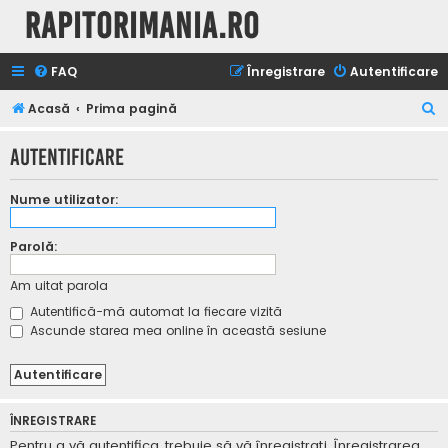
Rapitorimania.ro
FAQ
Înregistrare
Autentificare
C
Acasă
Prima pagină
ă
Autentificare
u
t
Nume utilizator:
a
r
Parolă:
e
Am uitat parola
Autentifică-mă automat la fiecare vizită
Ascunde starea mea online în această sesiune
ÎNREGISTRARE
Pentru a vă autentifica, trebuie să vă înregistraţi. Înregistrarea