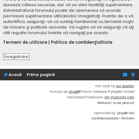
durează câteva secunde, dar vă va oferi facilităţi suplimentare.
Administratorul forumului poate de asemenea să acorde
permisiuni suplimentare utilizatorilor înregistraţi. Înainte de a vă
autentifica, asiguraţi-vă că sunteţi familiarizat cu termenii noştri
de folosire şi politicile asociate. Vă rugăm să vă asiguraţi că aţi
citit regulile forumului înainte să navigaţi pe acesta.
Termeni de utilizare
|
Politica de confidenţialitate
Înregistrare
Acasă
Prima pagină
Flat Style by
Ian Bradley
Furnizat de
phpBB
® Forum Software © phpBB Limited
Translation/Traducere:
MX-Publisher CMS
Reduceri scule pescuit
Optimized by:
phpBB SEO
Confidențialitate
|
Termeni