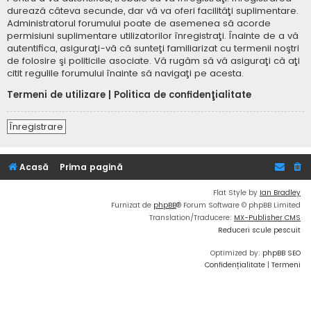
durează câteva secunde, dar vă va oferi facilităţi suplimentare.
Administratorul forumului poate de asemenea să acorde
permisiuni suplimentare utilizatorilor înregistraţi. Înainte de a vă
autentifica, asiguraţi-vă că sunteţi familiarizat cu termenii noştri
de folosire şi politicile asociate. Vă rugăm să vă asiguraţi că aţi
citit regulile forumului înainte să navigaţi pe acesta.
Termeni de utilizare
|
Politica de confidenţialitate
Înregistrare
Acasă
Prima pagină
Flat Style by
Ian Bradley
Furnizat de
phpBB
® Forum Software © phpBB Limited
Translation/Traducere:
MX-Publisher CMS
Reduceri scule pescuit
Optimized by:
phpBB SEO
Confidențialitate
|
Termeni