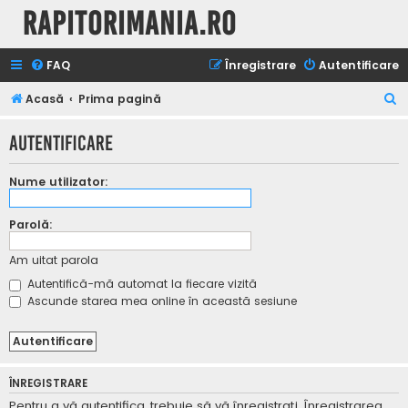
Rapitorimania.ro
FAQ
Înregistrare
Autentificare
C
Acasă
Prima pagină
ă
Autentificare
u
t
Nume utilizator:
a
r
Parolă:
e
Am uitat parola
Autentifică-mă automat la fiecare vizită
Ascunde starea mea online în această sesiune
ÎNREGISTRARE
Pentru a vă autentifica, trebuie să vă înregistraţi. Înregistrarea