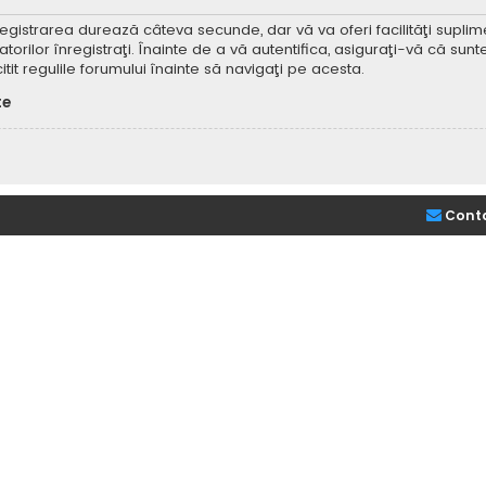
Înregistrarea durează câteva secunde, dar vă va oferi facilităţi supl
ilor înregistraţi. Înainte de a vă autentifica, asiguraţi-vă că sunteţi
itit regulile forumului înainte să navigaţi pe acesta.
te
Cont