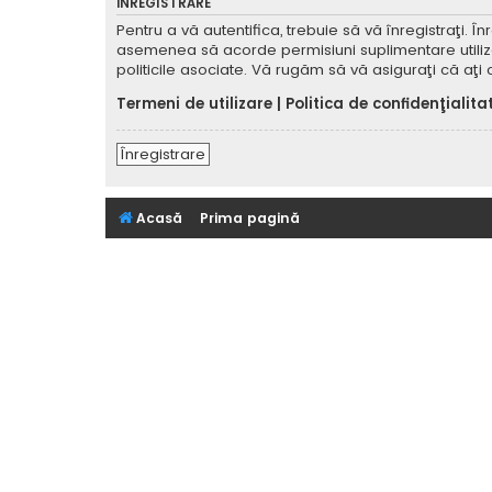
ÎNREGISTRARE
Pentru a vă autentifica, trebuie să vă înregistraţi. 
asemenea să acorde permisiuni suplimentare utilizator
politicile asociate. Vă rugăm să vă asiguraţi că aţi c
Termeni de utilizare
|
Politica de confidenţialita
Înregistrare
Acasă
Prima pagină