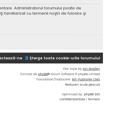
imentare. Administratorul forumului poate de
 familiarizat cu termenii noştri de folosire şi
actează-ne
Şterge toate cookie-urile forumului
Flat Style by
Ian Bradley
Furnizat de
phpBB
® Forum Software © phpBB Limited
Translation/Traducere:
MX-Publisher CMS
Reduceri scule pescuit
Optimized by:
phpBB SEO
Confidențialitate
|
Termeni