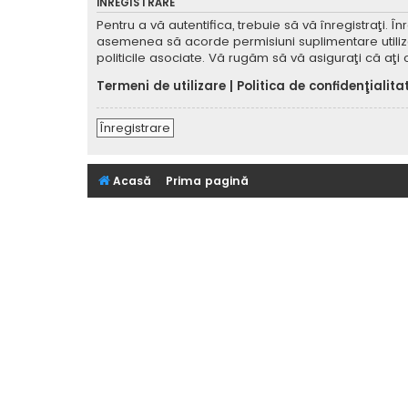
ÎNREGISTRARE
Pentru a vă autentifica, trebuie să vă înregistraţi. 
asemenea să acorde permisiuni suplimentare utilizator
politicile asociate. Vă rugăm să vă asiguraţi că aţi c
Termeni de utilizare
|
Politica de confidenţialita
Înregistrare
Acasă
Prima pagină