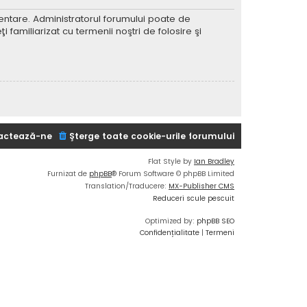
imentare. Administratorul forumului poate de
 familiarizat cu termenii noştri de folosire şi
actează-ne
Şterge toate cookie-urile forumului
Flat Style by
Ian Bradley
Furnizat de
phpBB
® Forum Software © phpBB Limited
Translation/Traducere:
MX-Publisher CMS
Reduceri scule pescuit
Optimized by:
phpBB SEO
Confidențialitate
|
Termeni