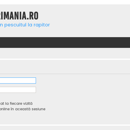
rimania.ro
n pescuitul la rapitor
 la fiecare vizită
line în această sesiune