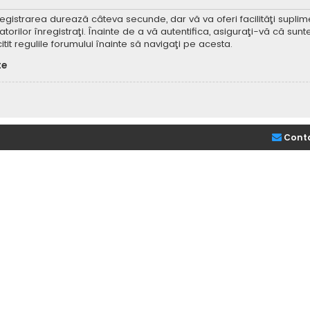
Înregistrarea durează câteva secunde, dar vă va oferi facilităţi supl
ilor înregistraţi. Înainte de a vă autentifica, asiguraţi-vă că sunteţi
itit regulile forumului înainte să navigaţi pe acesta.
te
Cont