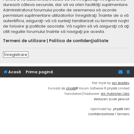
durează câteva secunde, dar vă va oferi facilităţi suplimentare.
Administratorul forumului poate de asemenea să acorde
permisiuni suplimentare utilizatorilor înregistraţi. Înainte de a vă
autentifica, asiguraţi-vă că sunteţi familiarizat cu termenii noştri
de folosire şi politicile asociate. Vă rugăm să vă asiguraţi că aţi
citit regulile forumului înainte să navigaţi pe acesta.
Termeni de utilizare
|
Politica de confidenţialitate
Înregistrare
Acasă
Prima pagină
Flat Style by
Ian Bradley
Furnizat de
phpBB
® Forum Software © phpBB Limited
Translation/Traducere:
MX-Publisher CMS
Reduceri scule pescuit
Optimized by:
phpBB SEO
Confidențialitate
|
Termeni