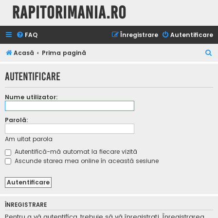
Rapitorimania.ro
FAQ
Înregistrare
Autentificare
C
Acasă
Prima pagină
ă
Autentificare
u
t
Nume utilizator:
a
r
Parolă:
e
Am uitat parola
Autentifică-mă automat la fiecare vizită
Ascunde starea mea online în această sesiune
ÎNREGISTRARE
Pentru a vă autentifica, trebuie să vă înregistraţi. Înregistrarea