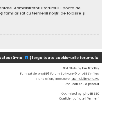
imentare. Administratorul forumului poate de
 familiarizat cu termenii noştri de folosire şi
actează-ne
Şterge toate cookie-urile forumului
Flat Style by
Ian Bradley
Furnizat de
phpBB
® Forum Software © phpBB Limited
Translation/Traducere:
MX-Publisher CMS
Reduceri scule pescuit
Optimized by:
phpBB SEO
Confidențialitate
|
Termeni