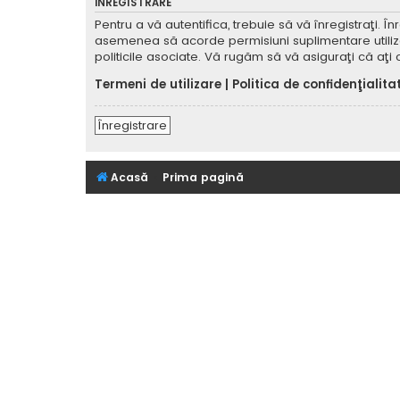
ÎNREGISTRARE
Pentru a vă autentifica, trebuie să vă înregistraţi. 
asemenea să acorde permisiuni suplimentare utilizator
politicile asociate. Vă rugăm să vă asiguraţi că aţi c
Termeni de utilizare
|
Politica de confidenţialita
Înregistrare
Acasă
Prima pagină