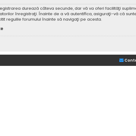
Înregistrarea durează câteva secunde, dar vă va oferi facilităţi supl
ilor înregistraţi. Înainte de a vă autentifica, asiguraţi-vă că sunteţi
itit regulile forumului înainte să navigaţi pe acesta.
te
Cont