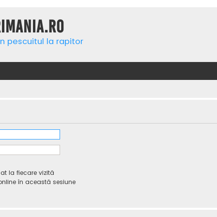
rimania.ro
n pescuitul la rapitor
 la fiecare vizită
line în această sesiune