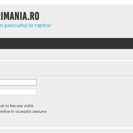
rimania.ro
n pescuitul la rapitor
 la fiecare vizită
line în această sesiune