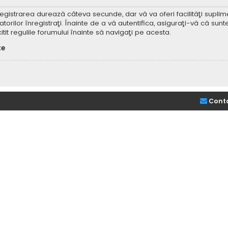
Înregistrarea durează câteva secunde, dar vă va oferi facilităţi supl
ilor înregistraţi. Înainte de a vă autentifica, asiguraţi-vă că sunteţi
itit regulile forumului înainte să navigaţi pe acesta.
te
Cont