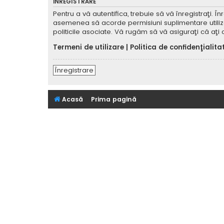
ÎNREGISTRARE
Pentru a vă autentifica, trebuie să vă înregistraţi. 
asemenea să acorde permisiuni suplimentare utilizator
politicile asociate. Vă rugăm să vă asiguraţi că aţi c
Termeni de utilizare
|
Politica de confidenţialita
Înregistrare
Acasă
Prima pagină