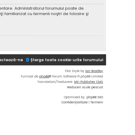
imentare. Administratorul forumului poate de
 familiarizat cu termenii noştri de folosire şi
actează-ne
Şterge toate cookie-urile forumului
Flat Style by
Ian Bradley
Furnizat de
phpBB
® Forum Software © phpBB Limited
Translation/Traducere:
MX-Publisher CMS
Reduceri scule pescuit
Optimized by:
phpBB SEO
Confidențialitate
|
Termeni