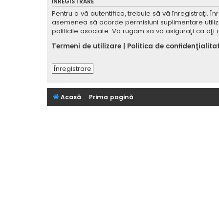
ÎNREGISTRARE
Pentru a vă autentifica, trebuie să vă înregistraţi. 
asemenea să acorde permisiuni suplimentare utilizator
politicile asociate. Vă rugăm să vă asiguraţi că aţi c
Termeni de utilizare
|
Politica de confidenţialita
Înregistrare
Acasă
Prima pagină