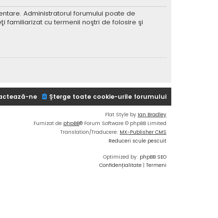
imentare. Administratorul forumului poate de
 familiarizat cu termenii noştri de folosire şi
actează-ne
Şterge toate cookie-urile forumului
Flat Style by
Ian Bradley
Furnizat de
phpBB
® Forum Software © phpBB Limited
Translation/Traducere:
MX-Publisher CMS
Reduceri scule pescuit
Optimized by:
phpBB SEO
Confidențialitate
|
Termeni