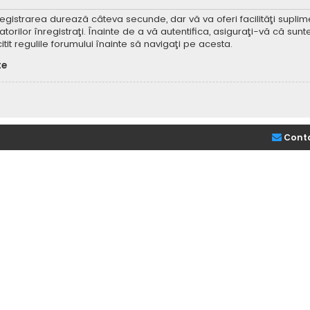
Înregistrarea durează câteva secunde, dar vă va oferi facilităţi supl
ilor înregistraţi. Înainte de a vă autentifica, asiguraţi-vă că sunteţi
itit regulile forumului înainte să navigaţi pe acesta.
te
Cont