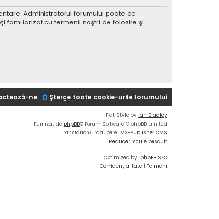
imentare. Administratorul forumului poate de
 familiarizat cu termenii noştri de folosire şi
actează-ne
Şterge toate cookie-urile forumului
Flat Style by
Ian Bradley
Furnizat de
phpBB
® Forum Software © phpBB Limited
Translation/Traducere:
MX-Publisher CMS
Reduceri scule pescuit
Optimized by:
phpBB SEO
Confidențialitate
|
Termeni