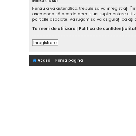
ÎNREGISTRARE
Pentru a vă autentifica, trebuie să vă înregistraţi. 
asemenea să acorde permisiuni suplimentare utilizator
politicile asociate. Vă rugăm să vă asiguraţi că aţi c
Termeni de utilizare
|
Politica de confidenţialita
Înregistrare
Acasă
Prima pagină