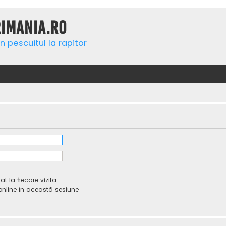
rimania.ro
n pescuitul la rapitor
 la fiecare vizită
line în această sesiune