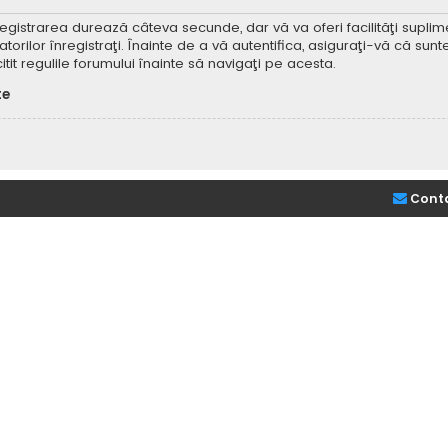
Înregistrarea durează câteva secunde, dar vă va oferi facilităţi supl
ilor înregistraţi. Înainte de a vă autentifica, asiguraţi-vă că sunteţi
itit regulile forumului înainte să navigaţi pe acesta.
te
Cont