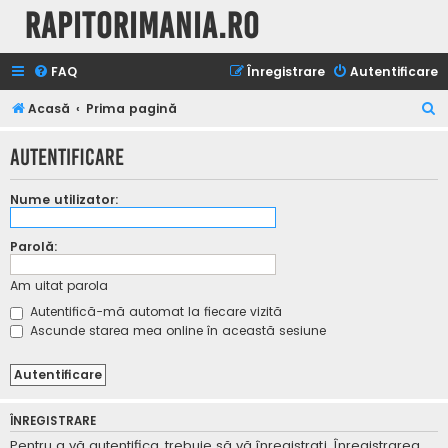
Rapitorimania.ro
FAQ
Înregistrare
Autentificare
C
Acasă
Prima pagină
ă
Autentificare
u
t
Nume utilizator:
a
r
Parolă:
e
Am uitat parola
Autentifică-mă automat la fiecare vizită
Ascunde starea mea online în această sesiune
ÎNREGISTRARE
Pentru a vă autentifica, trebuie să vă înregistraţi. Înregistrarea