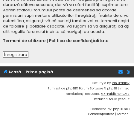
durează câteva secunde, dar vă va oferi facilităţi suplimentare.
Administratorul forumului poate de asemenea să acorde
permisiuni suplimentare utilizatorilor înregistraţi. Înainte de a vă
autentifica, asiguraţi-vă că sunteţi familiarizat cu termenii noştri
de folosire şi politicile asociate. Vă rugăm să vă asiguraţi că aţi
citit regulile forumului înainte să navigaţi pe acesta.
Termeni de utilizare
|
Politica de confidenţialitate
Înregistrare
Acasă
Prima pagină
Flat Style by
Ian Bradley
Furnizat de
phpBB
® Forum Software © phpBB Limited
Translation/Traducere:
MX-Publisher CMS
Reduceri scule pescuit
Optimized by:
phpBB SEO
Confidențialitate
|
Termeni