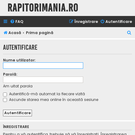
Rapitorimania.ro
FAQ
Înregistrare
Autentificare
C
Acasă
Prima pagină
ă
Autentificare
u
t
Nume utilizator:
a
r
Parolă:
e
Am uitat parola
Autentifică-mă automat la fiecare vizită
Ascunde starea mea online în această sesiune
ÎNREGISTRARE
Pentru a vă autentifica, trebuie să vă înregistraţi. Înregistrarea