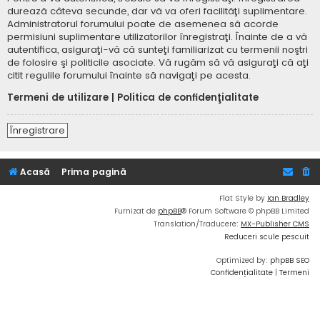
durează câteva secunde, dar vă va oferi facilităţi suplimentare.
Administratorul forumului poate de asemenea să acorde
permisiuni suplimentare utilizatorilor înregistraţi. Înainte de a vă
autentifica, asiguraţi-vă că sunteţi familiarizat cu termenii noştri
de folosire şi politicile asociate. Vă rugăm să vă asiguraţi că aţi
citit regulile forumului înainte să navigaţi pe acesta.
Termeni de utilizare
|
Politica de confidenţialitate
Înregistrare
Acasă
Prima pagină
Flat Style by
Ian Bradley
Furnizat de
phpBB
® Forum Software © phpBB Limited
Translation/Traducere:
MX-Publisher CMS
Reduceri scule pescuit
Optimized by:
phpBB SEO
Confidențialitate
|
Termeni