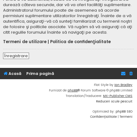
durează câteva secunde, dar vă va oferi facilităţi suplimentare.
Administratorul forumului poate de asemenea să acorde
permisiuni suplimentare utilizatorilor înregistraţi. Înainte de a vă
autentifica, asiguraţi-vă că sunteţi familiarizat cu termenii noştri
de folosire şi politicile asociate. Vă rugăm să vă asiguraţi că aţi
citit regulile forumului înainte să navigaţi pe acesta.
Termeni de utilizare
|
Politica de confidenţialitate
Înregistrare
Acasă
Prima pagină
Flat Style by
Ian Bradley
Furnizat de
phpBB
® Forum Software © phpBB Limited
Translation/Traducere:
MX-Publisher CMS
Reduceri scule pescuit
Optimized by:
phpBB SEO
Confidențialitate
|
Termeni