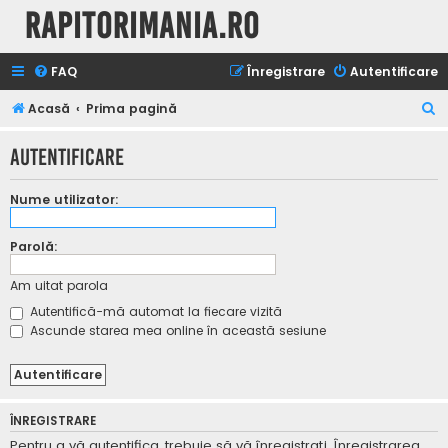
Rapitorimania.ro
FAQ
Înregistrare
Autentificare
C
Acasă
Prima pagină
ă
Autentificare
u
t
Nume utilizator:
a
r
Parolă:
e
Am uitat parola
Autentifică-mă automat la fiecare vizită
Ascunde starea mea online în această sesiune
ÎNREGISTRARE
Pentru a vă autentifica, trebuie să vă înregistraţi. Înregistrarea