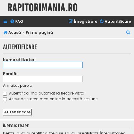
Rapitorimania.ro
FAQ
Înregistrare
Autentificare
C
Acasă
Prima pagină
ă
Autentificare
u
t
Nume utilizator:
a
r
Parolă:
e
Am uitat parola
Autentifică-mă automat la fiecare vizită
Ascunde starea mea online în această sesiune
ÎNREGISTRARE
Pentru a vă autentifica, trebuie să vă înregistraţi. Înregistrarea