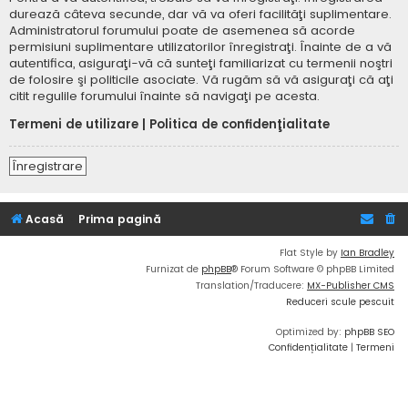
durează câteva secunde, dar vă va oferi facilităţi suplimentare.
Administratorul forumului poate de asemenea să acorde
permisiuni suplimentare utilizatorilor înregistraţi. Înainte de a vă
autentifica, asiguraţi-vă că sunteţi familiarizat cu termenii noştri
de folosire şi politicile asociate. Vă rugăm să vă asiguraţi că aţi
citit regulile forumului înainte să navigaţi pe acesta.
Termeni de utilizare
|
Politica de confidenţialitate
Înregistrare
Acasă
Prima pagină
Flat Style by
Ian Bradley
Furnizat de
phpBB
® Forum Software © phpBB Limited
Translation/Traducere:
MX-Publisher CMS
Reduceri scule pescuit
Optimized by:
phpBB SEO
Confidențialitate
|
Termeni