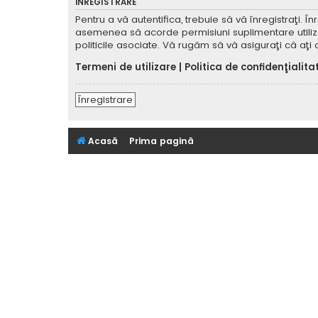
ÎNREGISTRARE
Pentru a vă autentifica, trebuie să vă înregistraţi. 
asemenea să acorde permisiuni suplimentare utilizator
politicile asociate. Vă rugăm să vă asiguraţi că aţi c
Termeni de utilizare
|
Politica de confidenţialita
Înregistrare
Acasă
Prima pagină