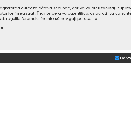
Înregistrarea durează câteva secunde, dar vă va oferi facilităţi supl
ilor înregistraţi. Înainte de a vă autentifica, asiguraţi-vă că sunteţi
itit regulile forumului înainte să navigaţi pe acesta.
te
Cont