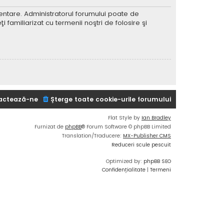
imentare. Administratorul forumului poate de
 familiarizat cu termenii noştri de folosire şi
actează-ne
Şterge toate cookie-urile forumului
Flat Style by
Ian Bradley
Furnizat de
phpBB
® Forum Software © phpBB Limited
Translation/Traducere:
MX-Publisher CMS
Reduceri scule pescuit
Optimized by:
phpBB SEO
Confidențialitate
|
Termeni