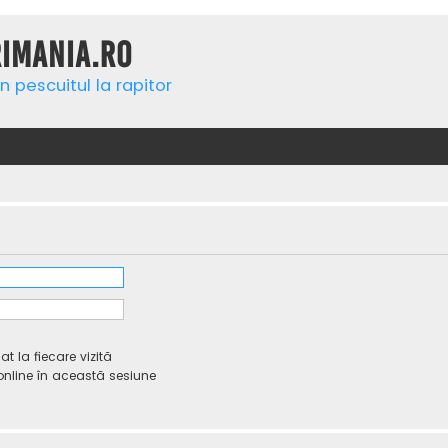
rimania.ro
n pescuitul la rapitor
 la fiecare vizită
line în această sesiune