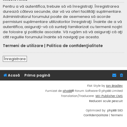
Pentru a vă autentifica, trebuie să vă înregistraţi. Înregistrarea
durează câteva secunde, dar vă va oferi facilităţi suplimentare.
Administratorul forumului poate de asemenea să acorde
permisiuni suplimentare utilizatorilor înregistraţi. Înainte de a vă
autentifica, asiguraţi-vă că sunteţi familiarizat cu termenii noştri
de folosire şi politicile asociate. Vă rugăm să vă asiguraţi că aţi
citit regulile forumului înainte să navigaţi pe acesta.
Termeni de utilizare
|
Politica de confidenţialitate
Înregistrare
Acasă
Prima pagină
Flat Style by
Ian Bradley
Furnizat de
phpBB
® Forum Software © phpBB Limited
Translation/Traducere:
MX-Publisher CMS
Reduceri scule pescuit
Optimized by:
phpBB SEO
Confidențialitate
|
Termeni