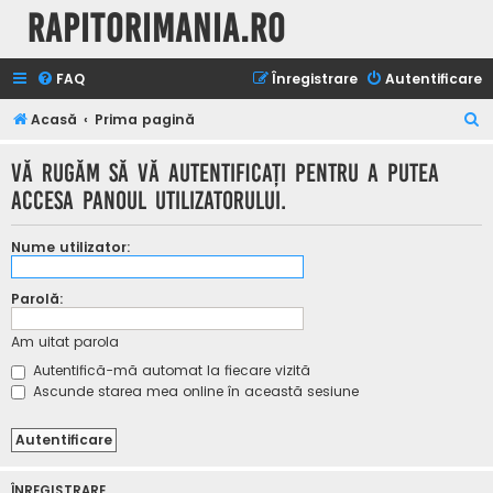
Rapitorimania.ro
FAQ
Înregistrare
Autentificare
C
Acasă
Prima pagină
ă
Vă rugăm să vă autentificaţi pentru a putea
u
accesa Panoul utilizatorului.
t
a
Nume utilizator:
r
e
Parolă:
Am uitat parola
Autentifică-mă automat la fiecare vizită
Ascunde starea mea online în această sesiune
ÎNREGISTRARE