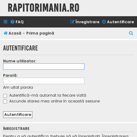
Rapitorimania.ro
FAQ
Înregistrare
Autentificare
C
Acasă
Prima pagină
ă
Autentificare
u
t
Nume utilizator:
a
r
Parolă:
e
Am uitat parola
Autentifică-mă automat la fiecare vizită
Ascunde starea mea online în această sesiune
ÎNREGISTRARE
Pentru a vă autentifica, trebuie să vă înregistraţi. Înregistrarea