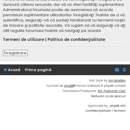
durează câteva secunde, dar vă va oferi facilităţi suplimentare.
Administratorul forumului poate de asemenea să acorde
permisiuni suplimentare utilizatorilor înregistraţi. Înainte de a vă
autentifica, asiguraţi-vă că sunteţi familiarizat cu termenii noştri
de folosire şi politicile asociate. Vă rugăm să vă asiguraţi că aţi
citit regulile forumului înainte să navigaţi pe acesta.
Termeni de utilizare
|
Politica de confidenţialitate
Înregistrare
Acasă
Prima pagină
Flat Style by
Ian Bradley
Furnizat de
phpBB
® Forum Software © phpBB Limited
Translation/Traducere:
MX-Publisher CMS
Reduceri scule pescuit
Optimized by:
phpBB SEO
Confidențialitate
|
Termeni