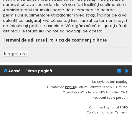
durează câteva secunde, dar vă va oferi facilităţi suplimentare.
Administratorul forumului poate de asemenea să acorde
permisiuni suplimentare utilizatorilor înregistraţi. Înainte de a vă
autentifica, asiguraţi-vă că sunteţi familiarizat cu termenii noştri
de folosire şi politicile asociate. Vă rugăm să vă asiguraţi că aţi
citit regulile forumului înainte să navigaţi pe acesta.
Termeni de utilizare
|
Politica de confidenţialitate
Înregistrare
Acasă
Prima pagină
Flat Style by
Ian Bradley
Furnizat de
phpBB
® Forum Software © phpBB Limited
Translation/Traducere:
MX-Publisher CMS
Reduceri scule pescuit
Optimized by:
phpBB SEO
Confidențialitate
|
Termeni