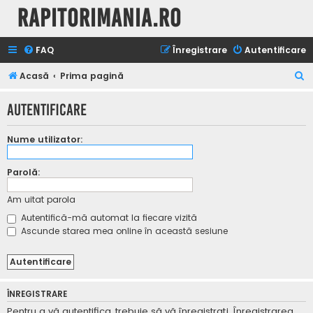
Rapitorimania.ro
FAQ
Înregistrare
Autentificare
C
Acasă
Prima pagină
ă
Autentificare
u
t
Nume utilizator:
a
r
Parolă:
e
Am uitat parola
Autentifică-mă automat la fiecare vizită
Ascunde starea mea online în această sesiune
ÎNREGISTRARE
Pentru a vă autentifica, trebuie să vă înregistraţi. Înregistrarea