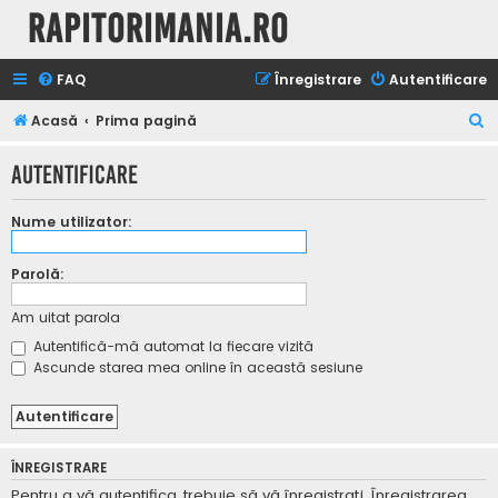
Rapitorimania.ro
FAQ
Înregistrare
Autentificare
C
Acasă
Prima pagină
ă
Autentificare
u
t
Nume utilizator:
a
r
Parolă:
e
Am uitat parola
Autentifică-mă automat la fiecare vizită
Ascunde starea mea online în această sesiune
ÎNREGISTRARE
Pentru a vă autentifica, trebuie să vă înregistraţi. Înregistrarea