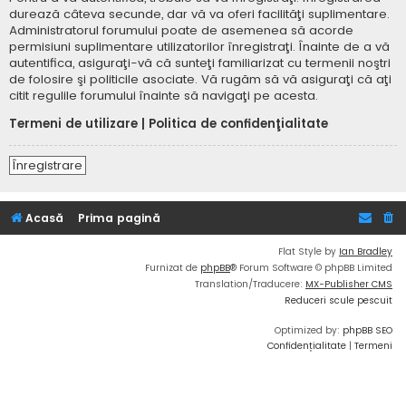
durează câteva secunde, dar vă va oferi facilităţi suplimentare.
Administratorul forumului poate de asemenea să acorde
permisiuni suplimentare utilizatorilor înregistraţi. Înainte de a vă
autentifica, asiguraţi-vă că sunteţi familiarizat cu termenii noştri
de folosire şi politicile asociate. Vă rugăm să vă asiguraţi că aţi
citit regulile forumului înainte să navigaţi pe acesta.
Termeni de utilizare
|
Politica de confidenţialitate
Înregistrare
Acasă
Prima pagină
Flat Style by
Ian Bradley
Furnizat de
phpBB
® Forum Software © phpBB Limited
Translation/Traducere:
MX-Publisher CMS
Reduceri scule pescuit
Optimized by:
phpBB SEO
Confidențialitate
|
Termeni