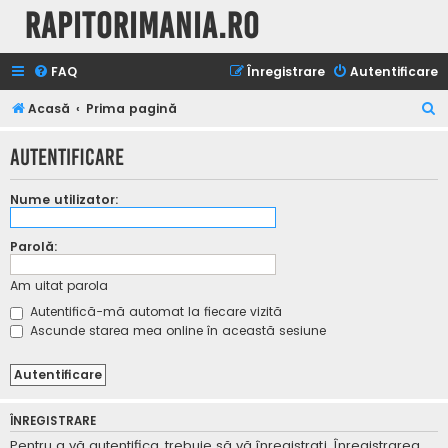
Rapitorimania.ro
FAQ
Înregistrare
Autentificare
C
Acasă
Prima pagină
ă
Autentificare
u
t
Nume utilizator:
a
r
Parolă:
e
Am uitat parola
Autentifică-mă automat la fiecare vizită
Ascunde starea mea online în această sesiune
ÎNREGISTRARE
Pentru a vă autentifica, trebuie să vă înregistraţi. Înregistrarea