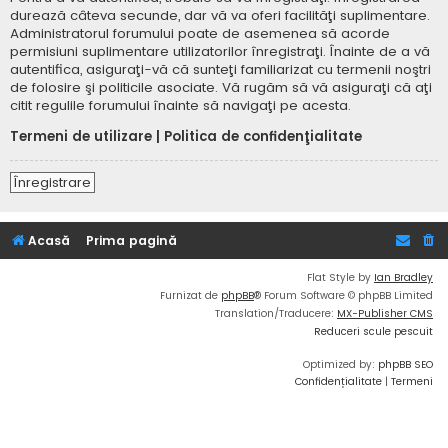
durează câteva secunde, dar vă va oferi facilităţi suplimentare.
Administratorul forumului poate de asemenea să acorde
permisiuni suplimentare utilizatorilor înregistraţi. Înainte de a vă
autentifica, asiguraţi-vă că sunteţi familiarizat cu termenii noştri
de folosire şi politicile asociate. Vă rugăm să vă asiguraţi că aţi
citit regulile forumului înainte să navigaţi pe acesta.
Termeni de utilizare
|
Politica de confidenţialitate
Înregistrare
Acasă
Prima pagină
Flat Style by
Ian Bradley
Furnizat de
phpBB
® Forum Software © phpBB Limited
Translation/Traducere:
MX-Publisher CMS
Reduceri scule pescuit
Optimized by:
phpBB SEO
Confidențialitate
|
Termeni