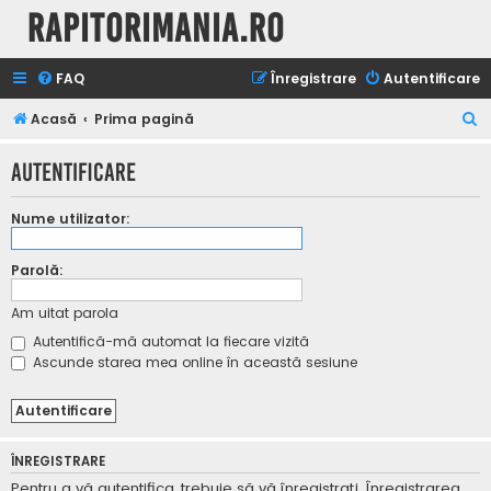
Rapitorimania.ro
FAQ
Înregistrare
Autentificare
C
Acasă
Prima pagină
ă
Autentificare
u
t
Nume utilizator:
a
r
Parolă:
e
Am uitat parola
Autentifică-mă automat la fiecare vizită
Ascunde starea mea online în această sesiune
ÎNREGISTRARE
Pentru a vă autentifica, trebuie să vă înregistraţi. Înregistrarea