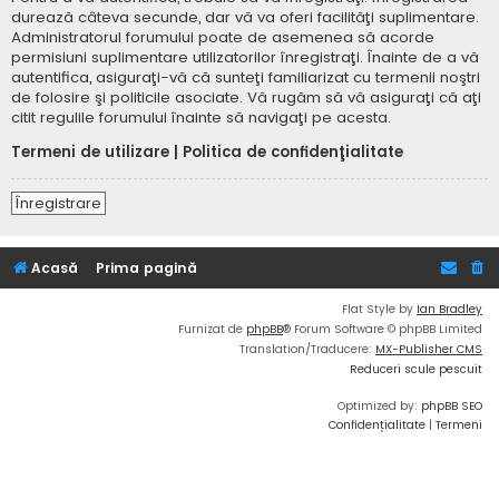
durează câteva secunde, dar vă va oferi facilităţi suplimentare.
Administratorul forumului poate de asemenea să acorde
permisiuni suplimentare utilizatorilor înregistraţi. Înainte de a vă
autentifica, asiguraţi-vă că sunteţi familiarizat cu termenii noştri
de folosire şi politicile asociate. Vă rugăm să vă asiguraţi că aţi
citit regulile forumului înainte să navigaţi pe acesta.
Termeni de utilizare
|
Politica de confidenţialitate
Înregistrare
Acasă
Prima pagină
Flat Style by
Ian Bradley
Furnizat de
phpBB
® Forum Software © phpBB Limited
Translation/Traducere:
MX-Publisher CMS
Reduceri scule pescuit
Optimized by:
phpBB SEO
Confidențialitate
|
Termeni