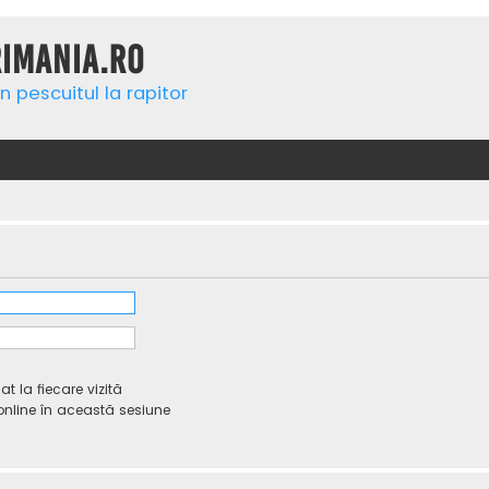
rimania.ro
n pescuitul la rapitor
 la fiecare vizită
line în această sesiune