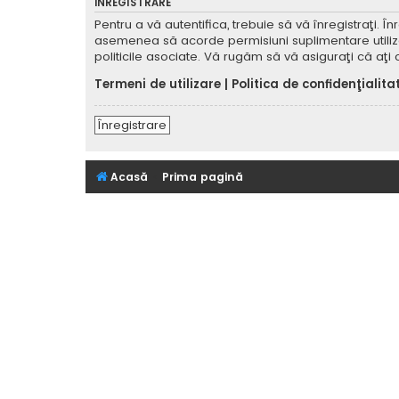
ÎNREGISTRARE
Pentru a vă autentifica, trebuie să vă înregistraţi. 
asemenea să acorde permisiuni suplimentare utilizator
politicile asociate. Vă rugăm să vă asiguraţi că aţi c
Termeni de utilizare
|
Politica de confidenţialita
Înregistrare
Acasă
Prima pagină