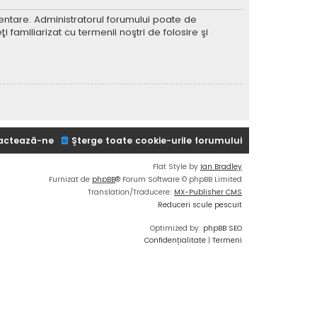
imentare. Administratorul forumului poate de
 familiarizat cu termenii noştri de folosire şi
actează-ne
Şterge toate cookie-urile forumului
Flat Style by
Ian Bradley
Furnizat de
phpBB
® Forum Software © phpBB Limited
Translation/Traducere:
MX-Publisher CMS
Reduceri scule pescuit
Optimized by:
phpBB SEO
Confidențialitate
|
Termeni