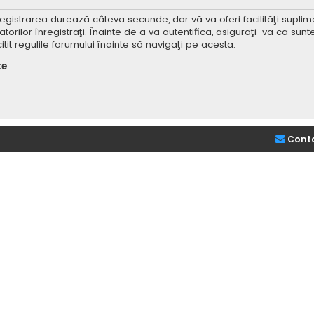
Înregistrarea durează câteva secunde, dar vă va oferi facilităţi supl
ilor înregistraţi. Înainte de a vă autentifica, asiguraţi-vă că sunteţi
itit regulile forumului înainte să navigaţi pe acesta.
te
Cont