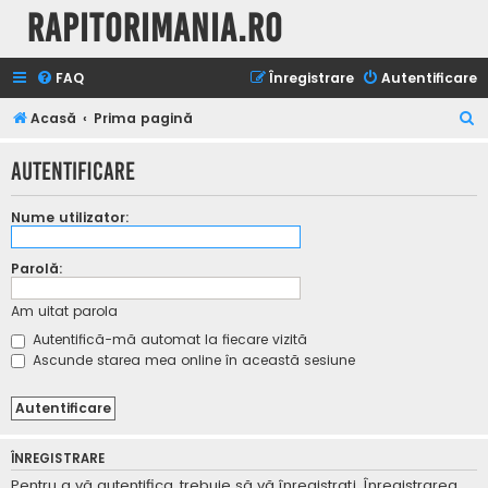
Rapitorimania.ro
FAQ
Înregistrare
Autentificare
C
Acasă
Prima pagină
ă
Autentificare
u
t
Nume utilizator:
a
r
Parolă:
e
Am uitat parola
Autentifică-mă automat la fiecare vizită
Ascunde starea mea online în această sesiune
ÎNREGISTRARE
Pentru a vă autentifica, trebuie să vă înregistraţi. Înregistrarea