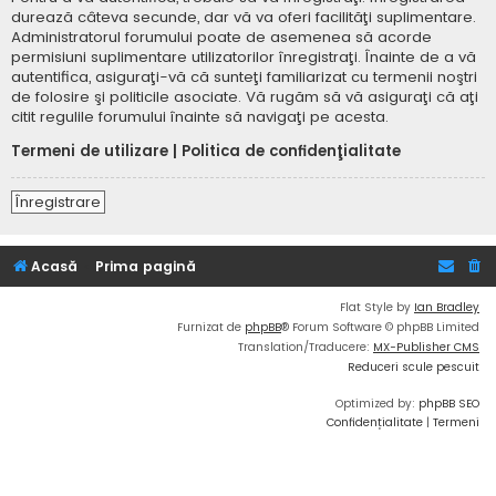
durează câteva secunde, dar vă va oferi facilităţi suplimentare.
Administratorul forumului poate de asemenea să acorde
permisiuni suplimentare utilizatorilor înregistraţi. Înainte de a vă
autentifica, asiguraţi-vă că sunteţi familiarizat cu termenii noştri
de folosire şi politicile asociate. Vă rugăm să vă asiguraţi că aţi
citit regulile forumului înainte să navigaţi pe acesta.
Termeni de utilizare
|
Politica de confidenţialitate
Înregistrare
Acasă
Prima pagină
Flat Style by
Ian Bradley
Furnizat de
phpBB
® Forum Software © phpBB Limited
Translation/Traducere:
MX-Publisher CMS
Reduceri scule pescuit
Optimized by:
phpBB SEO
Confidențialitate
|
Termeni