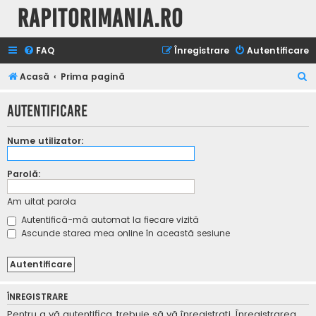
Rapitorimania.ro
FAQ
Înregistrare
Autentificare
C
Acasă
Prima pagină
ă
Autentificare
u
t
Nume utilizator:
a
r
Parolă:
e
Am uitat parola
Autentifică-mă automat la fiecare vizită
Ascunde starea mea online în această sesiune
ÎNREGISTRARE
Pentru a vă autentifica, trebuie să vă înregistraţi. Înregistrarea