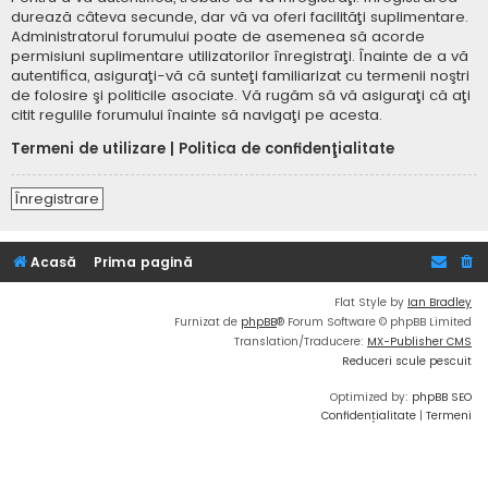
durează câteva secunde, dar vă va oferi facilităţi suplimentare.
Administratorul forumului poate de asemenea să acorde
permisiuni suplimentare utilizatorilor înregistraţi. Înainte de a vă
autentifica, asiguraţi-vă că sunteţi familiarizat cu termenii noştri
de folosire şi politicile asociate. Vă rugăm să vă asiguraţi că aţi
citit regulile forumului înainte să navigaţi pe acesta.
Termeni de utilizare
|
Politica de confidenţialitate
Înregistrare
Acasă
Prima pagină
Flat Style by
Ian Bradley
Furnizat de
phpBB
® Forum Software © phpBB Limited
Translation/Traducere:
MX-Publisher CMS
Reduceri scule pescuit
Optimized by:
phpBB SEO
Confidențialitate
|
Termeni