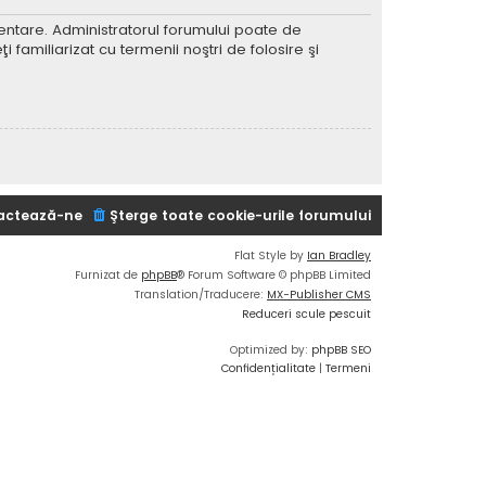
imentare. Administratorul forumului poate de
 familiarizat cu termenii noştri de folosire şi
actează-ne
Şterge toate cookie-urile forumului
Flat Style by
Ian Bradley
Furnizat de
phpBB
® Forum Software © phpBB Limited
Translation/Traducere:
MX-Publisher CMS
Reduceri scule pescuit
Optimized by:
phpBB SEO
Confidențialitate
|
Termeni