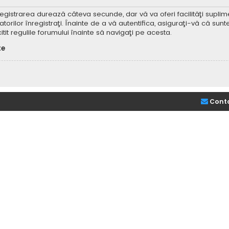
Înregistrarea durează câteva secunde, dar vă va oferi facilităţi supl
ilor înregistraţi. Înainte de a vă autentifica, asiguraţi-vă că sunteţi
itit regulile forumului înainte să navigaţi pe acesta.
te
Cont