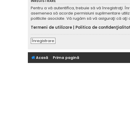
ÎNREGISTRARE
Pentru a vă autentifica, trebuie să vă înregistraţi. 
asemenea să acorde permisiuni suplimentare utilizator
politicile asociate. Vă rugăm să vă asiguraţi că aţi c
Termeni de utilizare
|
Politica de confidenţialita
Înregistrare
Acasă
Prima pagină