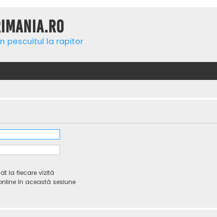
rimania.ro
n pescuitul la rapitor
 la fiecare vizită
line în această sesiune