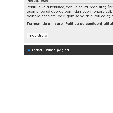
ÎNREGISTRARE
Pentru a vă autentifica, trebuie să vă înregistraţi. 
asemenea să acorde permisiuni suplimentare utilizator
politicile asociate. Vă rugăm să vă asiguraţi că aţi c
Termeni de utilizare
|
Politica de confidenţialita
Înregistrare
Acasă
Prima pagină