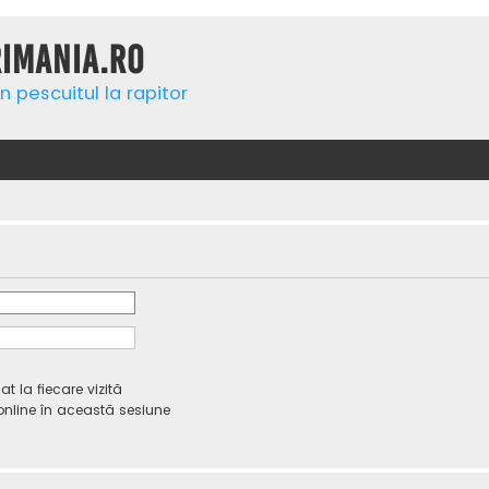
rimania.ro
n pescuitul la rapitor
 la fiecare vizită
line în această sesiune