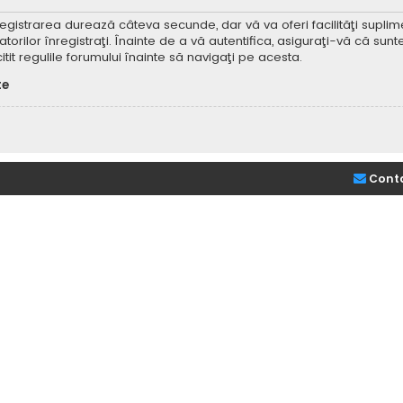
Înregistrarea durează câteva secunde, dar vă va oferi facilităţi supl
ilor înregistraţi. Înainte de a vă autentifica, asiguraţi-vă că sunteţi
itit regulile forumului înainte să navigaţi pe acesta.
te
Cont