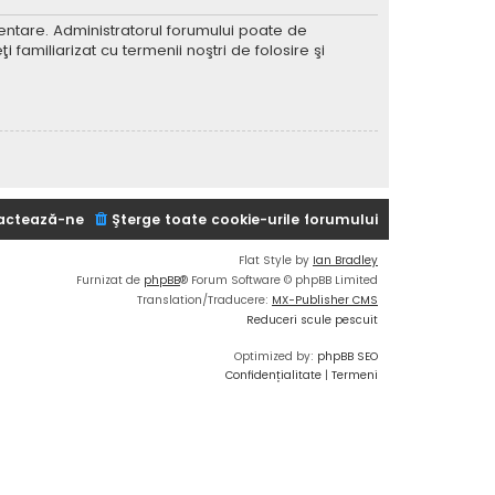
imentare. Administratorul forumului poate de
 familiarizat cu termenii noştri de folosire şi
actează-ne
Şterge toate cookie-urile forumului
Flat Style by
Ian Bradley
Furnizat de
phpBB
® Forum Software © phpBB Limited
Translation/Traducere:
MX-Publisher CMS
Reduceri scule pescuit
Optimized by:
phpBB SEO
Confidențialitate
|
Termeni