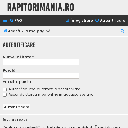
Rapitorimania.ro
FAQ
Înregistrare
Autentificare
C
Acasă
Prima pagină
ă
Autentificare
u
t
Nume utilizator:
a
r
Parolă:
e
Am uitat parola
Autentifică-mă automat la fiecare vizită
Ascunde starea mea online în această sesiune
ÎNREGISTRARE
Pentru a vă autentifica, trebuie să vă înregistraţi. Înregistrarea