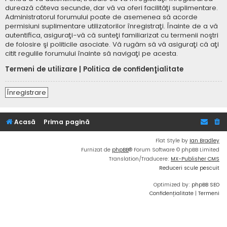
durează câteva secunde, dar vă va oferi facilităţi suplimentare.
Administratorul forumului poate de asemenea să acorde
permisiuni suplimentare utilizatorilor înregistraţi. Înainte de a vă
autentifica, asiguraţi-vă că sunteţi familiarizat cu termenii noştri
de folosire şi politicile asociate. Vă rugăm să vă asiguraţi că aţi
citit regulile forumului înainte să navigaţi pe acesta.
Termeni de utilizare
|
Politica de confidenţialitate
Înregistrare
Acasă
Prima pagină
Flat Style by
Ian Bradley
Furnizat de
phpBB
® Forum Software © phpBB Limited
Translation/Traducere:
MX-Publisher CMS
Reduceri scule pescuit
Optimized by:
phpBB SEO
Confidențialitate
|
Termeni