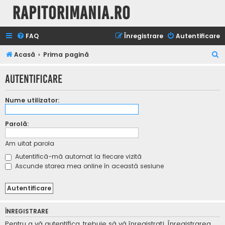
Rapitorimania.ro
FAQ
Înregistrare
Autentificare
C
Acasă
Prima pagină
ă
Autentificare
u
t
Nume utilizator:
a
r
Parolă:
e
Am uitat parola
Autentifică-mă automat la fiecare vizită
Ascunde starea mea online în această sesiune
ÎNREGISTRARE
Pentru a vă autentifica, trebuie să vă înregistraţi. Înregistrarea