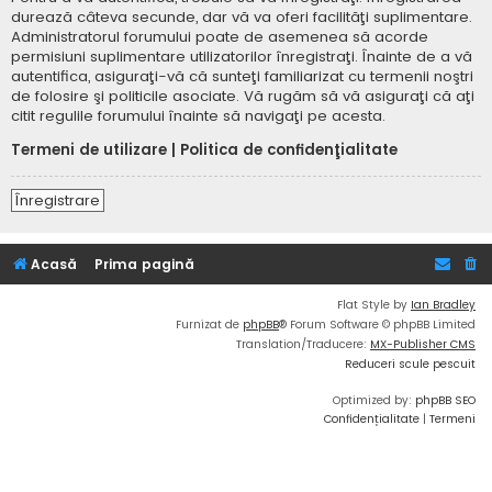
durează câteva secunde, dar vă va oferi facilităţi suplimentare.
Administratorul forumului poate de asemenea să acorde
permisiuni suplimentare utilizatorilor înregistraţi. Înainte de a vă
autentifica, asiguraţi-vă că sunteţi familiarizat cu termenii noştri
de folosire şi politicile asociate. Vă rugăm să vă asiguraţi că aţi
citit regulile forumului înainte să navigaţi pe acesta.
Termeni de utilizare
|
Politica de confidenţialitate
Înregistrare
Acasă
Prima pagină
Flat Style by
Ian Bradley
Furnizat de
phpBB
® Forum Software © phpBB Limited
Translation/Traducere:
MX-Publisher CMS
Reduceri scule pescuit
Optimized by:
phpBB SEO
Confidențialitate
|
Termeni