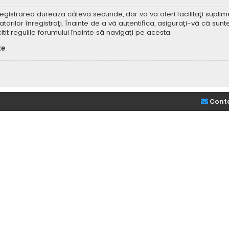
Înregistrarea durează câteva secunde, dar vă va oferi facilităţi supl
ilor înregistraţi. Înainte de a vă autentifica, asiguraţi-vă că sunteţi
itit regulile forumului înainte să navigaţi pe acesta.
te
Cont