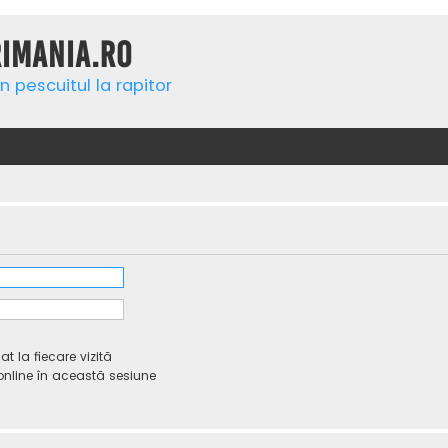
rimania.ro
n pescuitul la rapitor
 la fiecare vizită
line în această sesiune