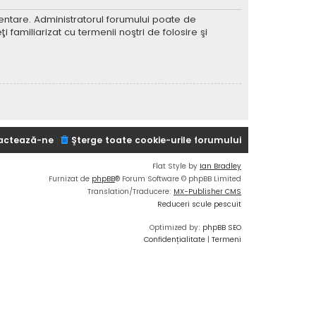
imentare. Administratorul forumului poate de
 familiarizat cu termenii noştri de folosire şi
actează-ne
Şterge toate cookie-urile forumului
Flat Style by
Ian Bradley
Furnizat de
phpBB
® Forum Software © phpBB Limited
Translation/Traducere:
MX-Publisher CMS
Reduceri scule pescuit
Optimized by:
phpBB SEO
Confidențialitate
|
Termeni