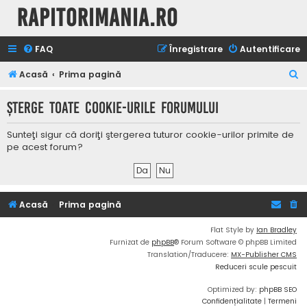
Rapitorimania.ro
FAQ
Înregistrare
Autentificare
C
Acasă
Prima pagină
ă
Şterge toate cookie-urile forumului
u
t
Sunteţi sigur că doriţi ştergerea tuturor cookie-urilor primite de
a
pe acest forum?
r
e
Acasă
Prima pagină
Flat Style by
Ian Bradley
Furnizat de
phpBB
® Forum Software © phpBB Limited
Translation/Traducere:
MX-Publisher CMS
Reduceri scule pescuit
Optimized by:
phpBB SEO
Confidențialitate
|
Termeni