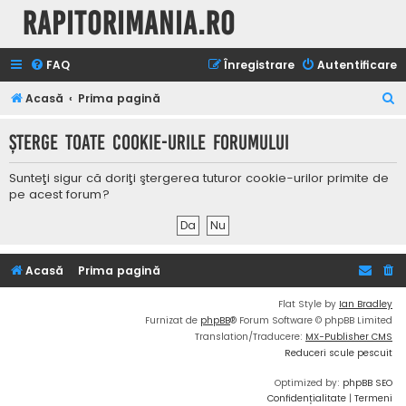
Rapitorimania.ro
FAQ
Înregistrare
Autentificare
C
Acasă
Prima pagină
ă
Şterge toate cookie-urile forumului
u
t
Sunteţi sigur că doriţi ştergerea tuturor cookie-urilor primite de
a
pe acest forum?
r
e
Acasă
Prima pagină
Flat Style by
Ian Bradley
Furnizat de
phpBB
® Forum Software © phpBB Limited
Translation/Traducere:
MX-Publisher CMS
Reduceri scule pescuit
Optimized by:
phpBB SEO
Confidențialitate
|
Termeni