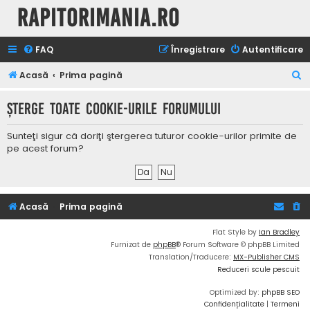
Rapitorimania.ro
FAQ
Înregistrare
Autentificare
C
Acasă
Prima pagină
ă
Şterge toate cookie-urile forumului
u
t
Sunteţi sigur că doriţi ştergerea tuturor cookie-urilor primite de
a
pe acest forum?
r
e
Acasă
Prima pagină
Flat Style by
Ian Bradley
Furnizat de
phpBB
® Forum Software © phpBB Limited
Translation/Traducere:
MX-Publisher CMS
Reduceri scule pescuit
Optimized by:
phpBB SEO
Confidențialitate
|
Termeni