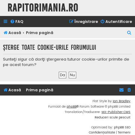
Rapitorimania.ro
FAQ
Înregistrare
Autentificare
C
Acasă
Prima pagină
ă
Şterge toate cookie-urile forumului
u
t
Sunteţi sigur că doriţi ştergerea tuturor cookie-urilor primite de
a
pe acest forum?
r
e
Acasă
Prima pagină
Flat Style by
Ian Bradley
Furnizat de
phpBB
® Forum Software © phpBB Limited
Translation/Traducere:
MX-Publisher CMS
Reduceri scule pescuit
Optimized by:
phpBB SEO
Confidențialitate
|
Termeni