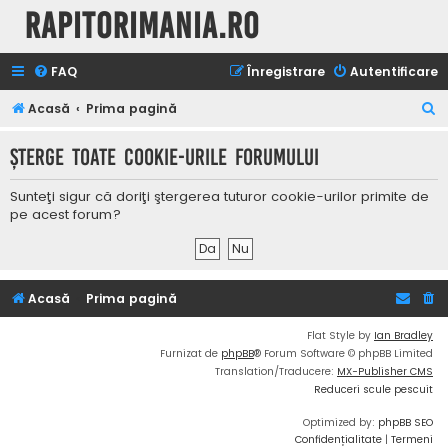
Rapitorimania.ro
FAQ
Înregistrare
Autentificare
C
Acasă
Prima pagină
ă
Şterge toate cookie-urile forumului
u
t
Sunteţi sigur că doriţi ştergerea tuturor cookie-urilor primite de
a
pe acest forum?
r
e
Acasă
Prima pagină
Flat Style by
Ian Bradley
Furnizat de
phpBB
® Forum Software © phpBB Limited
Translation/Traducere:
MX-Publisher CMS
Reduceri scule pescuit
Optimized by:
phpBB SEO
Confidențialitate
|
Termeni