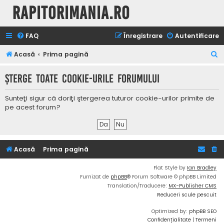
Rapitorimania.ro
FAQ
Înregistrare
Autentificare
C
Acasă
Prima pagină
ă
Şterge toate cookie-urile forumului
u
t
Sunteţi sigur că doriţi ştergerea tuturor cookie-urilor primite de
a
pe acest forum?
r
e
Acasă
Prima pagină
Flat Style by
Ian Bradley
Furnizat de
phpBB
® Forum Software © phpBB Limited
Translation/Traducere:
MX-Publisher CMS
Reduceri scule pescuit
Optimized by:
phpBB SEO
Confidențialitate
|
Termeni