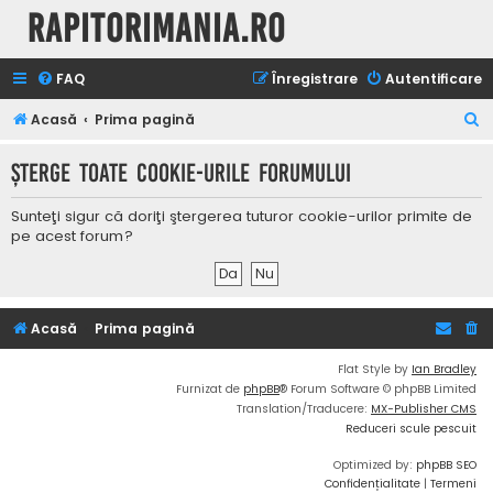
Rapitorimania.ro
FAQ
Înregistrare
Autentificare
C
Acasă
Prima pagină
ă
Şterge toate cookie-urile forumului
u
t
Sunteţi sigur că doriţi ştergerea tuturor cookie-urilor primite de
a
pe acest forum?
r
e
Acasă
Prima pagină
Flat Style by
Ian Bradley
Furnizat de
phpBB
® Forum Software © phpBB Limited
Translation/Traducere:
MX-Publisher CMS
Reduceri scule pescuit
Optimized by:
phpBB SEO
Confidențialitate
|
Termeni