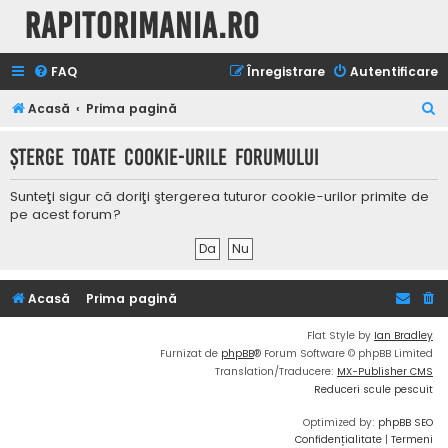
Rapitorimania.ro
FAQ
Înregistrare
Autentificare
C
Acasă
Prima pagină
ă
Şterge toate cookie-urile forumului
u
t
Sunteţi sigur că doriţi ştergerea tuturor cookie-urilor primite de
a
pe acest forum?
r
e
Acasă
Prima pagină
Flat Style by
Ian Bradley
Furnizat de
phpBB
® Forum Software © phpBB Limited
Translation/Traducere:
MX-Publisher CMS
Reduceri scule pescuit
Optimized by:
phpBB SEO
Confidențialitate
|
Termeni