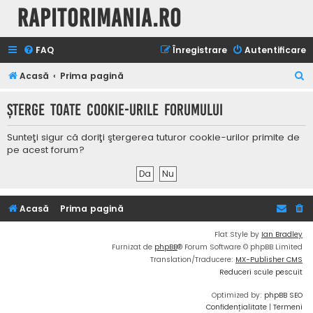
Rapitorimania.ro
FAQ
Înregistrare
Autentificare
C
Acasă
Prima pagină
ă
Şterge toate cookie-urile forumului
u
t
Sunteţi sigur că doriţi ştergerea tuturor cookie-urilor primite de
a
pe acest forum?
r
e
Acasă
Prima pagină
Flat Style by
Ian Bradley
Furnizat de
phpBB
® Forum Software © phpBB Limited
Translation/Traducere:
MX-Publisher CMS
Reduceri scule pescuit
Optimized by:
phpBB SEO
Confidențialitate
|
Termeni