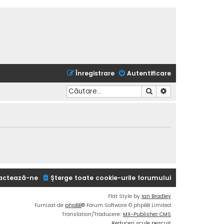
Înregistrare
Autentificare
Căutare
Căutare avansată
actează-ne
Şterge toate cookie-urile forumului
Flat Style by
Ian Bradley
Furnizat de
phpBB
® Forum Software © phpBB Limited
Translation/Traducere:
MX-Publisher CMS
Reduceri scule pescuit