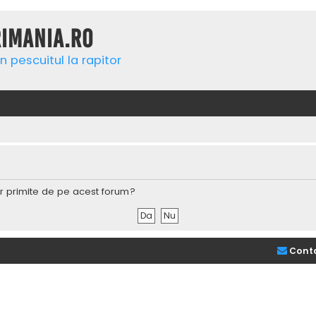
rimania.ro
n pescuitul la rapitor
lor primite de pe acest forum?
Cont