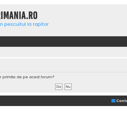
rimania.ro
n pescuitul la rapitor
lor primite de pe acest forum?
Cont