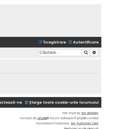
Înregistrare
Autentificare
Căutare
Căutare avansată
actează-ne
Şterge toate cookie-urile forumului
Flat Style by
Ian Bradley
Furnizat de
phpBB
® Forum Software © phpBB Limited
Translation/Traducere:
MX-Publisher CMS
Reduceri scule pescuit