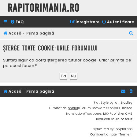
Rapitorimania.ro
FAQ
Înregistrare
Autentificare
C
Acasă
Prima pagină
ă
Şterge toate cookie-urile forumului
u
t
Sunteţi sigur că doriţi ştergerea tuturor cookie-urilor primite de
a
pe acest forum?
r
e
Acasă
Prima pagină
Flat Style by
Ian Bradley
Furnizat de
phpBB
® Forum Software © phpBB Limited
Translation/Traducere:
MX-Publisher CMS
Reduceri scule pescuit
Optimized by:
phpBB SEO
Confidențialitate
|
Termeni