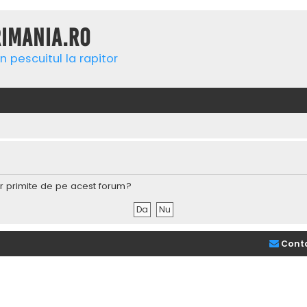
rimania.ro
n pescuitul la rapitor
lor primite de pe acest forum?
Cont