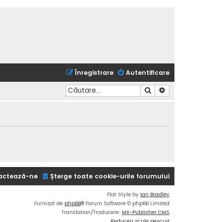
Înregistrare
Autentificare
Căutare
Căutare avansată
actează-ne
Şterge toate cookie-urile forumului
Flat Style by
Ian Bradley
Furnizat de
phpBB
® Forum Software © phpBB Limited
Translation/Traducere:
MX-Publisher CMS
Reduceri scule pescuit