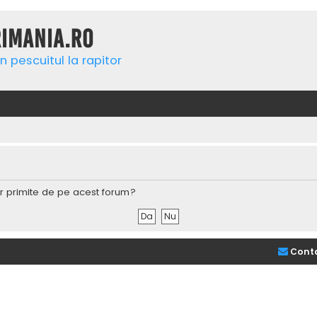
rimania.ro
n pescuitul la rapitor
lor primite de pe acest forum?
Cont