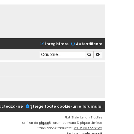
Înregistrare
Autentificare
Căutare
Căutare avansată
actează-ne
Şterge toate cookie-urile forumului
Flat Style by
Ian Bradley
Furnizat de
phpBB
® Forum Software © phpBB Limited
Translation/Traducere:
MX-Publisher CMS
Reduceri scule pescuit