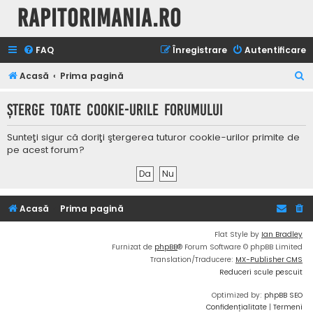
Rapitorimania.ro
FAQ
Înregistrare
Autentificare
C
Acasă
Prima pagină
ă
Şterge toate cookie-urile forumului
u
t
Sunteţi sigur că doriţi ştergerea tuturor cookie-urilor primite de
a
pe acest forum?
r
e
Acasă
Prima pagină
Flat Style by
Ian Bradley
Furnizat de
phpBB
® Forum Software © phpBB Limited
Translation/Traducere:
MX-Publisher CMS
Reduceri scule pescuit
Optimized by:
phpBB SEO
Confidențialitate
|
Termeni