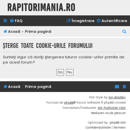
Rapitorimania.ro
FAQ
Înregistrare
Autentificare
C
Acasă
Prima pagină
ă
Şterge toate cookie-urile forumului
u
t
Sunteţi sigur că doriţi ştergerea tuturor cookie-urilor primite de
a
pe acest forum?
r
e
Acasă
Prima pagină
Flat Style by
Ian Bradley
Furnizat de
phpBB
® Forum Software © phpBB Limited
Translation/Traducere:
MX-Publisher CMS
Reduceri scule pescuit
Optimized by:
phpBB SEO
Confidențialitate
|
Termeni