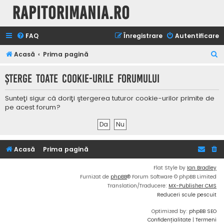
Rapitorimania.ro
FAQ
Înregistrare
Autentificare
C
Acasă
Prima pagină
ă
Şterge toate cookie-urile forumului
u
t
Sunteţi sigur că doriţi ştergerea tuturor cookie-urilor primite de
a
pe acest forum?
r
e
Acasă
Prima pagină
Flat Style by
Ian Bradley
Furnizat de
phpBB
® Forum Software © phpBB Limited
Translation/Traducere:
MX-Publisher CMS
Reduceri scule pescuit
Optimized by:
phpBB SEO
Confidențialitate
|
Termeni