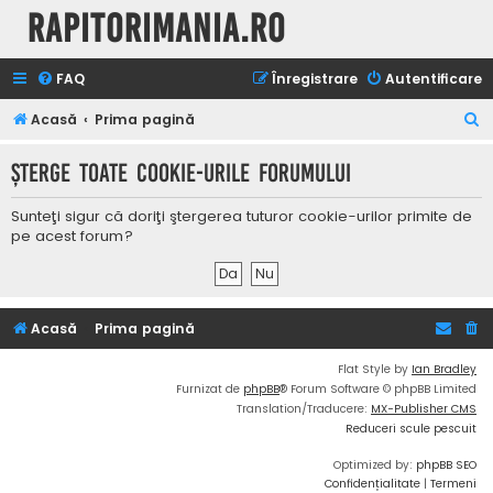
Rapitorimania.ro
FAQ
Înregistrare
Autentificare
C
Acasă
Prima pagină
ă
Şterge toate cookie-urile forumului
u
t
Sunteţi sigur că doriţi ştergerea tuturor cookie-urilor primite de
a
pe acest forum?
r
e
Acasă
Prima pagină
Flat Style by
Ian Bradley
Furnizat de
phpBB
® Forum Software © phpBB Limited
Translation/Traducere:
MX-Publisher CMS
Reduceri scule pescuit
Optimized by:
phpBB SEO
Confidențialitate
|
Termeni