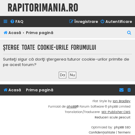
Rapitorimania.ro
FAQ
Înregistrare
Autentificare
C
Acasă
Prima pagină
ă
Şterge toate cookie-urile forumului
u
t
Sunteţi sigur că doriţi ştergerea tuturor cookie-urilor primite de
a
pe acest forum?
r
e
Acasă
Prima pagină
Flat Style by
Ian Bradley
Furnizat de
phpBB
® Forum Software © phpBB Limited
Translation/Traducere:
MX-Publisher CMS
Reduceri scule pescuit
Optimized by:
phpBB SEO
Confidențialitate
|
Termeni