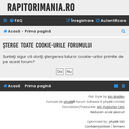
Rapitorimania.ro
FAQ
Înregistrare
Autentificare
C
Acasă
Prima pagină
ă
Şterge toate cookie-urile forumului
u
t
Sunteţi sigur că doriţi ştergerea tuturor cookie-urilor primite de
a
pe acest forum?
r
e
Acasă
Prima pagină
Flat Style by
Ian Bradley
Furnizat de
phpBB
® Forum Software © phpBB Limited
Translation/Traducere:
MX-Publisher CMS
Reduceri scule pescuit
Optimized by:
phpBB SEO
Confidențialitate
|
Termeni