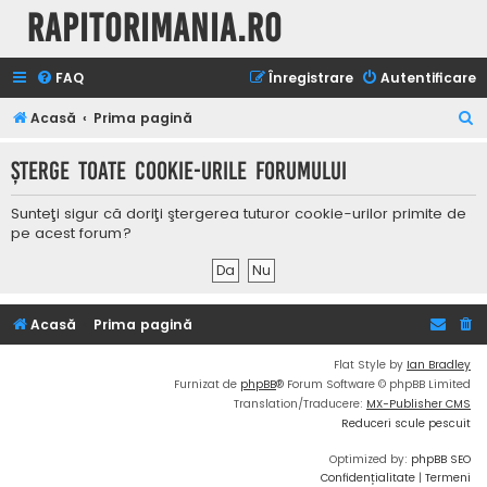
Rapitorimania.ro
FAQ
Înregistrare
Autentificare
C
Acasă
Prima pagină
ă
Şterge toate cookie-urile forumului
u
t
Sunteţi sigur că doriţi ştergerea tuturor cookie-urilor primite de
a
pe acest forum?
r
e
Acasă
Prima pagină
Flat Style by
Ian Bradley
Furnizat de
phpBB
® Forum Software © phpBB Limited
Translation/Traducere:
MX-Publisher CMS
Reduceri scule pescuit
Optimized by:
phpBB SEO
Confidențialitate
|
Termeni